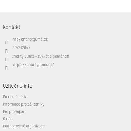
Z
á
Kontakt
p
a
info
@
charitygums.cz
t
í
774232047
Charity Gums - žvýkat a pomáhat!
https://charitygumscz/
Užitečné info
Prodejní místa
Informace pro zákazníky
Pro prodejce
O nás
Podporované organizace