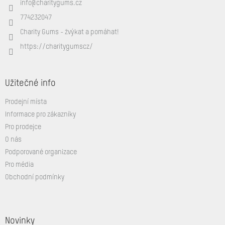
info
@
charitygums.cz
t
í
774232047
Charity Gums - žvýkat a pomáhat!
https://charitygumscz/
Užitečné info
Prodejní místa
Informace pro zákazníky
Pro prodejce
O nás
Podporované organizace
Pro média
Obchodní podmínky
Novinky