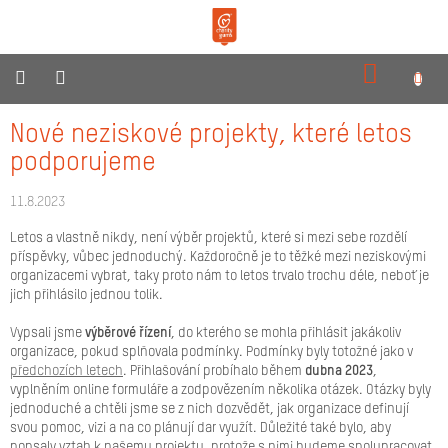
Přejít
na
obsah
NÁKUPN
KOŠÍK
O
Nové neziskové projekty, které letos
nás
podporujeme
Produkty
11.8.2023
Reklamní
Letos a vlastně nikdy, není výběr projektů, které si mezi sebe rozdělí
dárky
příspěvky, vůbec jednoduchý. Každoročně je to těžké mezi neziskovými
organizacemi vybrat, taky proto nám to letos trvalo trochu déle, neboť je
Pro
jich přihlásilo jednou tolik.
prodejce
Vypsali jsme
výběrové řízení
, do kterého se mohla přihlásit jakákoliv
Neziskovky
organizace, pokud splňovala podmínky. Podmínky byly totožné jako v
předchozích letech
. Přihlašování probíhalo během
dubna 2023
,
Novinky
vyplněním online formuláře a zodpovězením několika otázek. Otázky byly
jednoduché a chtěli jsme se z nich dozvědět, jak organizace definují
Kontakty
svou pomoc, vizi a na co plánují dar využít. Důležité také bylo, aby
popsaly vztah k našemu projektu, protože s nimi budeme spolupracovat