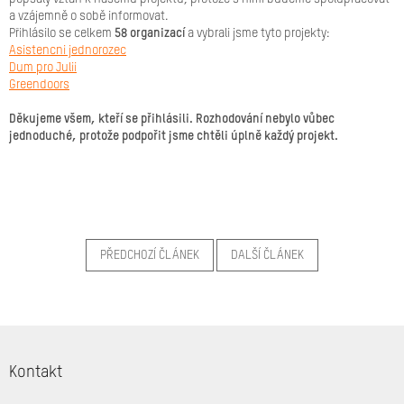
Značky
a vzájemně o sobě informovat.
Přihlásilo se celkem
58 organizací
a vybrali jsme tyto projekty:
Asistencni jednorozec
Přihlášení
Dum pro Julii
Greendoors
Děkujeme všem, kteří se přihlásili. Rozhodování nebylo vůbec
jednoduché, protože podpořit jsme chtěli úplně každý projekt.
PŘEDCHOZÍ ČLÁNEK
DALŠÍ ČLÁNEK
Z
á
Kontakt
p
a