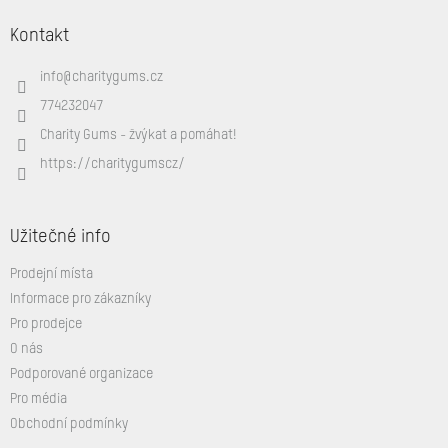
á
Kontakt
p
a
info
@
charitygums.cz
t
í
774232047
Charity Gums - žvýkat a pomáhat!
https://charitygumscz/
Užitečné info
Prodejní místa
Informace pro zákazníky
Pro prodejce
O nás
Podporované organizace
Pro média
Obchodní podmínky