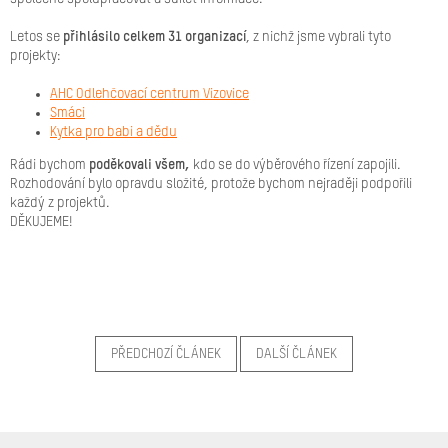
Značky
Letos se
přihlásilo celkem 31 organizací
, z nichž jsme vybrali tyto
projekty:
Přihlášení
AHC Odlehčovací centrum Vizovice
Smáci
Kytka pro babi a dědu
Rádi bychom
poděkovali všem,
kdo se do výběrového řízení zapojili.
Rozhodování bylo opravdu složité, protože bychom nejraději podpořili
každý z projektů.
DĚKUJEME!
PŘEDCHOZÍ ČLÁNEK
DALŠÍ ČLÁNEK
Z