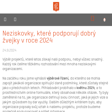
Přejít
na
obsah
NÁKUPN
KOŠÍK
O
Neziskovky, které podporují dobrý
nás
žvejky v roce 2024
Produkty
24.9.2024
Reklamní
Výběr projektů, které letos získají naši podporu, nebyl vůbec snadný.
dárky
Každý rok čelíme těžkému rozhodování mezi mnoha neziskovými
organizacemi.
Pro
prodejce
Na začátku roku jsme vyhlásili
výběrové řízení,
do kterého se mohla
zapojit jakákoli organizace splňující dané podmínky, které zůstaly stejné
Neziskovky
jako v předchozích letech. Přihlašování probíhalo v
květnu 2024
, a to
prostřednictvím online formuláře, který obsahoval několik otázek. Ty byly
Novinky
zaměřené na to, jak organizace definují svou činnost, jaká je jejich vize a
jakým způsobem by dar využily. Dalším důležitým kritériem bylo, aby
Kontakty
organizace popsaly svůj vztah k našemu projektu, protože budeme
společně spolupracovat a sdílet informace.