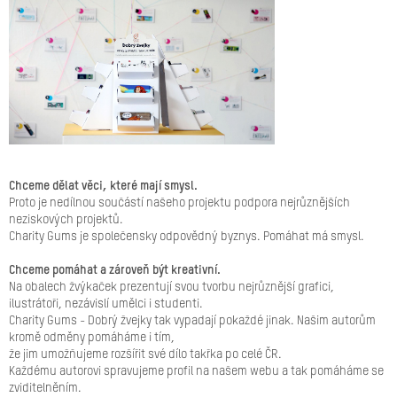
Chceme dělat věci, které mají smysl.
Proto je nedílnou součástí našeho projektu podpora nejrůznějších
neziskových projektů.
Charity Gums je společensky odpovědný byznys. Pomáhat má smysl.
Chceme pomáhat a zároveň být kreativní.
Na obalech žvýkaček prezentují svou tvorbu nejrůznější grafici,
ilustrátoři, nezávislí umělci i studenti.
Charity Gums - Dobrý žvejky tak vypadají pokaždé jinak. Našim autorům
kromě odměny pomáháme i tím,
že jim umožňujeme rozšířit své dílo takřka po celé ČR.
Každému autorovi spravujeme profil na našem webu a tak pomáháme se
zviditelněním.