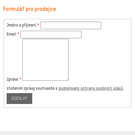
Formulář pro prodejce
Jméno a příjmení
*
Email
*
Zpráva
*
Vložením zprávy souhlasíte s
podmínkami ochrany osobních údajů
Z