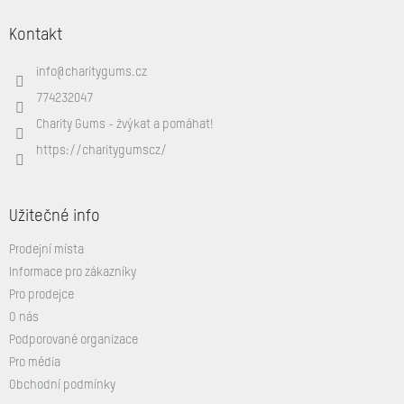
á
Kontakt
p
a
info
@
charitygums.cz
t
í
774232047
Charity Gums - žvýkat a pomáhat!
https://charitygumscz/
Užitečné info
Prodejní místa
Informace pro zákazníky
Pro prodejce
O nás
Podporované organizace
Pro média
Obchodní podmínky