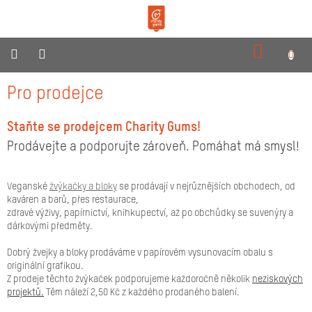
Přejít
na
obsah
NÁKUPN
KOŠÍK
O
Pro prodejce
nás
Produkty
Staňte se prodejcem Charity Gums!
Prodávejte a podporujte zároveň. Pomáhat má smysl!
Reklamní
dárky
Veganské
žvýkačky a bloky
se prodávají v nejrůznějších obchodech, od
Pro
kaváren a barů, přes restaurace,
prodejce
zdravé výživy, papírnictví, knihkupectví, až po obchůdky se suvenýry a
dárkovými předměty.
Neziskovky
Dobrý žvejky a bloky prodáváme v papírovém vysunovacím obalu s
Novinky
originální grafikou.
Z prodeje těchto žvýkaček podporujeme každoročně několik
neziskových
Kontakty
projektů.
Těm náleží 2,50 Kč z každého prodaného balení.