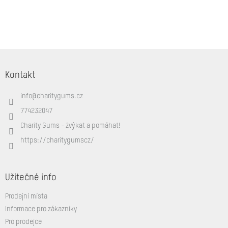
Z
á
Kontakt
p
a
info
@
charitygums.cz
t
í
774232047
Charity Gums - žvýkat a pomáhat!
https://charitygumscz/
Užitečné info
Prodejní místa
Informace pro zákazníky
Pro prodejce