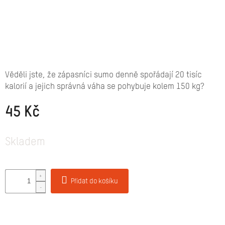
Značky
Přihlášení
Věděli jste, že zápasníci sumo denně spořádají 20 tisíc
kalorií a jejich správná váha se pohybuje kolem 150 kg?
45 Kč
Měrná
cena:
Skladem
Přidat do košíku