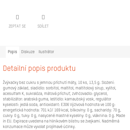
ZEPTAT SE
SDÍLET
Popis
Diskuze
Ilustrátor
Detailní popis produktu
Žvýkačky bez cukru s jemnou příchutí máty, 10 ks, 13,5 g. Složení:
gumový základ, sladidlo: sorbitol, maltitol, maltitolový sirup, xylitol,
acesulfam K, sukralóza, mátová příchuť, zvlhčovadlo: glycerol,
stabilizátor: arabská guma, leštidlo: karnaubský vosk, regulátor
kyselosti: jedlá soda, antioxidant: E306 Výživová hodnota ve 100 g:
energetická hodnota: 701 kJ/ 169 kcal, bílkoviny: 0 g, sacharidy: 70 g,
cukry: 0 g, tuky: 0 g, nasycené mastné kyseliny: 0 g, vláknina: 0 g. Made
in EU. Expirace uvedena na hliníkovém blistru se žvejkami. Nadměrná
konzumace může vyvolat projímavé účinky.