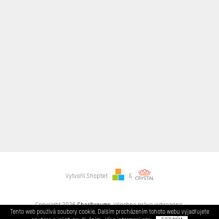
Vytvořil Shoptet
&
Copyright 2026
Charitygums
. Všechna práva vyhrazena.
Tento web používá soubory cookie. Dalším procházením tohoto webu vyjadřujete