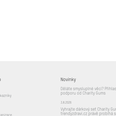
o
Novinky
Děláte smysluplné věci? Přihla
podporu od Charity Gums
ákazníky
3.8.2026
Vyhrajte dárkový set Charity G
trendyzdravi.cz právě probíhá 
ganizace