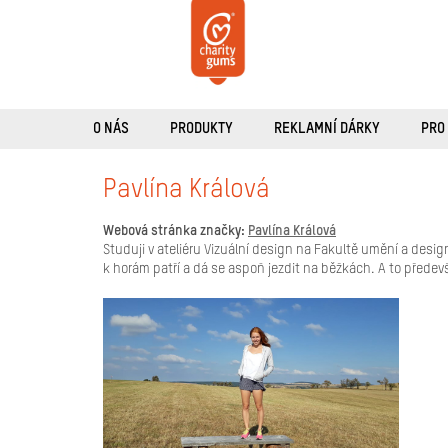
Přejít
na
obsah
O NÁS
PRODUKTY
REKLAMNÍ DÁRKY
PRO
Pavlína Králová
Webová stránka značky:
Pavlína Králová
Studuji v ateliéru Vizuální design na Fakultě umění a des
k horám patří a dá se aspoň jezdit na běžkách. A to přede