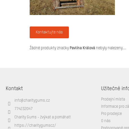
Kontaktujte nás
Žádné produkty značky
Pavlína Králová
nebyly nalezeny...
Z
á
p
Kontakt
Užitečné inf
a
t
Prodejní místa
info
@
charitygums.cz
í
Informace pro z
774232047
Pro prodejce
Charity Gums - žvýkat a pomáhat!
O nás
https://charitygumscz/
Podporované or