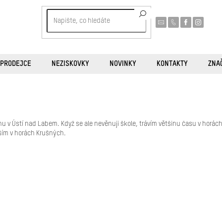
 PRODEJCE
NEZISKOVKY
NOVINKY
KONTAKTY
ZNA
ignu v Ústí nad Labem. Když se ale nevěnuji škole, trávím většinu času v ho
vším v horách Krušných.