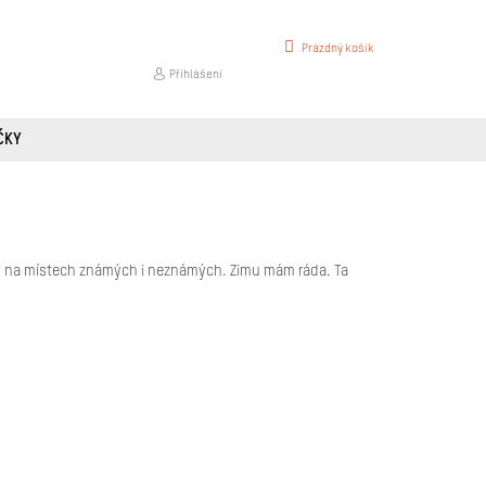
NÁKUPNÍ
Prázdný košík
KOŠÍK
Přihlášení
ČKY
rách na místech známých i neznámých. Zimu mám ráda. Ta