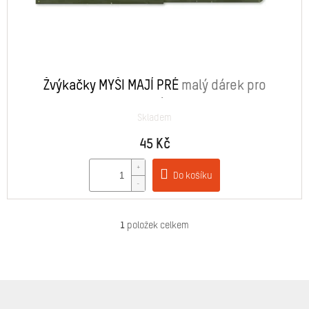
k
t
ů
Žvýkačky MYŠI MAJÍ PRÉ
malý dárek pro
kamarádku
Skladem
45 Kč
Do košíku
1
položek celkem
O
v
l
á
d
Z
a
á