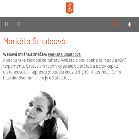
Přejít
na
obsah
NÁKUPN
KOŠÍK
O
Markéta Šmalcová
nás
Webová stránka značky:
Markéta Šmalcová
Produkty
Absolventka filologie od dětství vyrůstala obklopená přírodou a vůní
terpentýnu. S rozvojem techniky se ale od štětců a barev kapku
Reklamní
distancovala a naprosto propadla kouzlu digitální ilustrace. Jejím
dárky
hlavním životním cílem je dělat radost.
Pro
prodejce
Neziskovky
Novinky
Kontakty