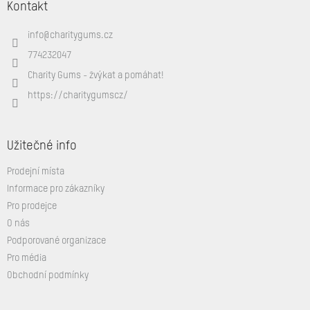
c
Kontakt
p
í
a
p
info
@
charitygums.cz
t
r
í
v
774232047
k
Charity Gums - žvýkat a pomáhat!
y
v
https://charitygumscz/
ý
p
i
s
Užitečné info
u
Prodejní místa
Informace pro zákazníky
Pro prodejce
O nás
Podporované organizace
Pro média
Obchodní podmínky