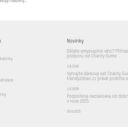
ebyly nalezeny...
o
Novinky
Děláte smysluplné věci? Přihla
podporu od Charity Gums
ákazníky
3.8.2026
Vyhrajte dárkový set Charity G
trendyzdravi.cz právě probíhá 
ganizace
1.6.2026
ínky
Podpořená neziskovka od dobr
v roce 2025
26.9.2025