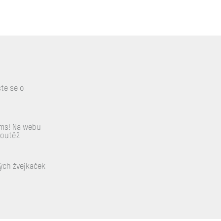
ste se o
ums! Na webu
soutěž
ých žvejkaček