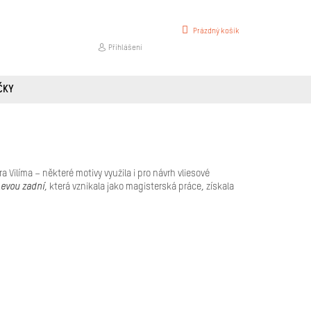
NÁKUPNÍ
Prázdný košík
KOŠÍK
Přihlášení
ČKY
a Vilíma – některé motivy využila i pro návrh vliesové
Levou zadní
, která vznikala jako magisterská práce, získala