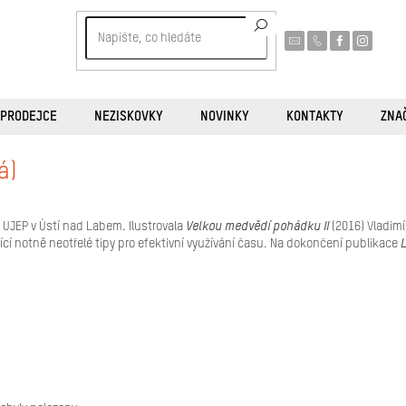
 PRODEJCE
NEZISKOVKY
NOVINKY
KONTAKTY
ZNA
á)
UJEP v Ústí nad Labem. Ilustrovala
Velkou medvědí pohádku II
(2016) Vladimír
jící notně neotřelé tipy pro efektivní využívání času. Na dokončení publikace