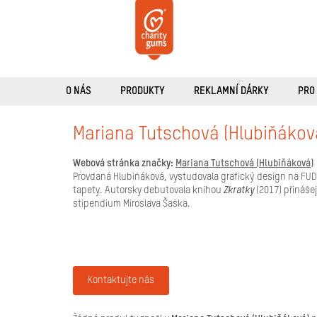
Přejít
na
obsah
O NÁS
PRODUKTY
REKLAMNÍ DÁRKY
PRO
Mariana Tutschová (Hlubiňákov
Webová stránka značky:
Mariana Tutschová (Hlubiňáková)
Provdaná Hlubiňáková, vystudovala grafický design na FUD 
tapety. Autorsky debutovala knihou
Zkratky
(2017) přináše
stipendium Miroslava Šaška.
Kontaktujte nás