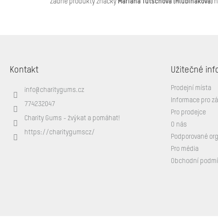
Žádné produkty značky
Mariana Tutschová (Hlubiňáková)
n
Z
á
p
Kontakt
Užitečné inf
a
t
Prodejní místa
info
@
charitygums.cz
í
Informace pro z
774232047
Pro prodejce
Charity Gums - žvýkat a pomáhat!
O nás
https://charitygumscz/
Podporované or
Pro média
Obchodní podm