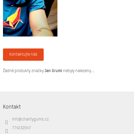
Značky
Přihlášení
Kontaktujte nás
Žádné produkty značky
Jan Gruml
nebyly nalezeny...
Z
á
Kontakt
p
a
info
@
charitygums.cz
t
í
774232047