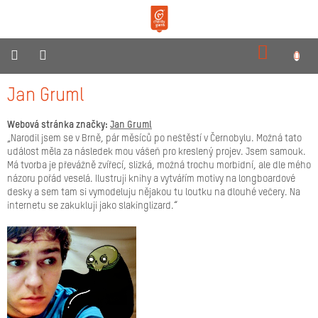
Přejít
na
obsah
NÁKUPN
KOŠÍK
O
Jan Gruml
nás
Webová stránka značky:
Jan Gruml
Produkty
„Narodil jsem se v Brně, pár měsíců po neštěstí v Černobylu. Možná tato
událost měla za následek mou vášeň pro kreslený projev. Jsem samouk.
Reklamní
Má tvorba je převážně zvířecí, slizká, možná trochu morbidní, ale dle mého
dárky
názoru pořád veselá. Ilustruji knihy a vytvářím motivy na longboardové
desky a sem tam si vymodeluju nějakou tu loutku na dlouhé večery. Na
Pro
internetu se zakukluji jako slakinglizard.“
prodejce
Neziskovky
Novinky
Kontakty