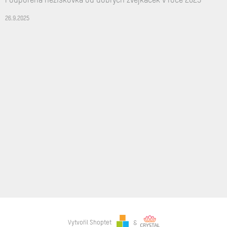
Podpořená neziskovka od dobrých žvejkaček v roce 2025
26.9.2025
Vytvořil Shoptet
&