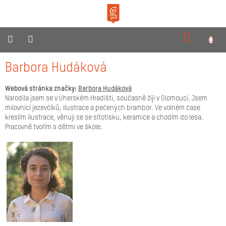
Přejít
na
obsah
NÁKUPN
KOŠÍK
O
Barbora Hudáková
nás
Webová stránka značky:
Barbora Hudáková
Produkty
Narodila jsem se v Uherském Hradišti, současně žiji v Olomouci. Jsem
milovnicí jezevčíků, ilustrace a pečených brambor. Ve volném čase
Reklamní
kreslím ilustrace, věnuji se se sítotisku, keramice a chodím do lesa.
dárky
Pracovně tvořím s dětmi ve škole.
Pro
prodejce
Neziskovky
Novinky
Kontakty