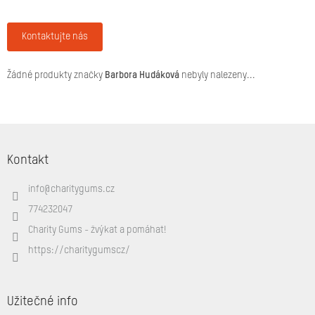
Značky
Kontaktujte nás
Přihlášení
Žádné produkty značky
Barbora Hudáková
nebyly nalezeny...
Z
á
Kontakt
p
a
info
@
charitygums.cz
t
í
774232047
Charity Gums - žvýkat a pomáhat!
https://charitygumscz/
Užitečné info