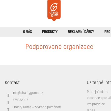
Přejít
na
obsah
O NÁS
PRODUKTY
REKLAMNÍ DÁRKY
PRO
Podporované organizace
Z
á
p
Kontakt
Užitečné inf
a
t
Prodejní místa
info
@
charitygums.cz
í
Informace pro z
774232047
Pro prodejce
Charity Gums - žvýkat a pomáhat!
O nás