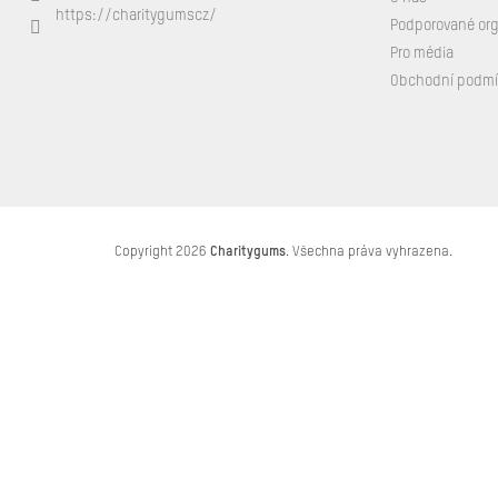
https://charitygumscz/
Podporované or
Pro média
Obchodní podm
Copyright 2026
Charitygums
. Všechna práva vyhrazena.