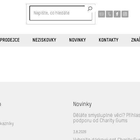
 PRODEJCE
NEZISKOVKY
NOVINKY
KONTAKTY
ZNA
o
Novinky
Děláte smysluplné věci? Přihla
podporu od Charity Gums
ákazníky
3.8.2026