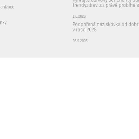
Vyhrajte dárkový set Charity G
trendyzdravi.cz právě probíhá 
ganizace
1.6.2026
ínky
Podpořená neziskovka od dobr
v roce 2025
26.9.2025