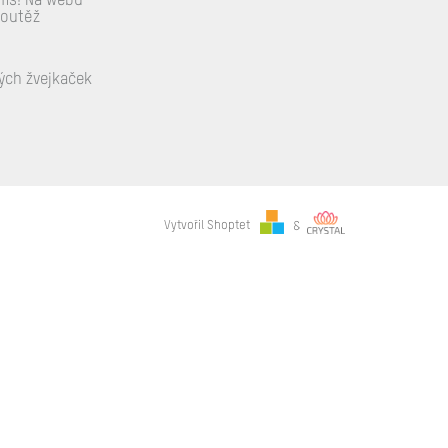
ums! Na webu
soutěž
ých žvejkaček
Vytvořil Shoptet
&